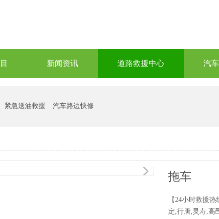
目
新闻资讯
道路救援中心
汽车
紧急送油救援
汽车路边快修
1
/1
拖车
【24小时救援热线
定,行唐,灵寿,高